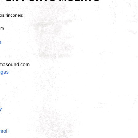
tos rincones:
om
a
masound.com
ogas
y
roll