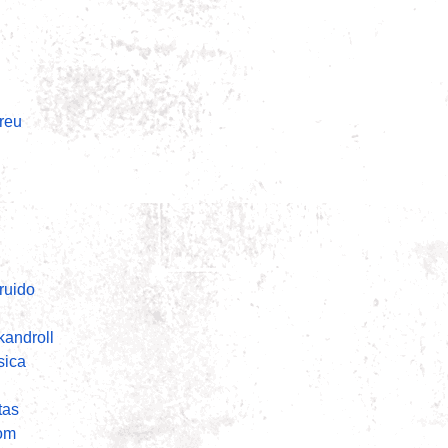
reu
uido
kandroll
sica
tas
om