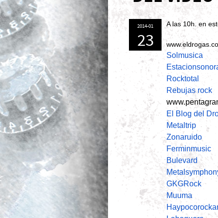
A las 10h. en es
2014-01
23
www.eldrogas.c
Solmusica
Estacionsonor
Rocktotal
Rebujas rock
www.pentagra
El Blog del Dr
Metaltrip
Zonaruido
Ferminmusic
Bulevard
Metalsymphon
GKGRock
Muuma
Haypocorockan