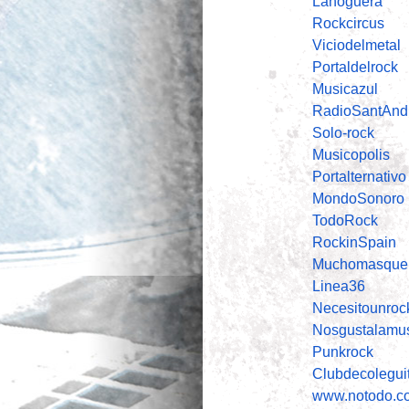
Lahoguera
Rockcircus
Viciodelmetal
Portaldelrock
Musicazul
RadioSantAnd
Solo-rock
Musicopolis
Portalternativo
MondoSonoro
TodoRock
RockinSpain
Muchomasquer
Linea36
Necesitounroc
Nosgustalamu
Punkrock
Clubdecolegui
www.notodo.c