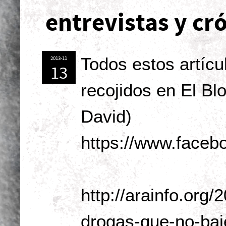
entrevistas y cró
Todos estos artícu
2013-11
13
recojidos en El Bl
David)
https://www.faceb
http://arainfo.org/
drogas-que-no-baje