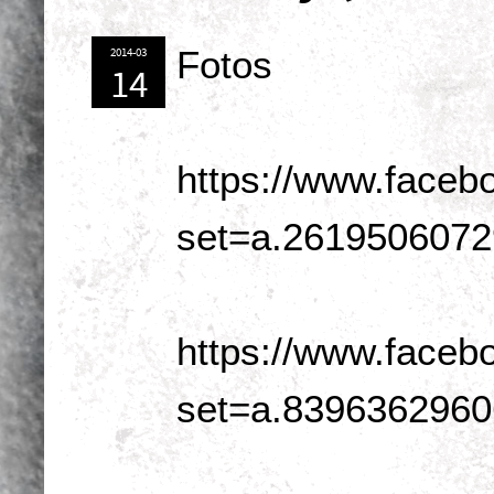
Fotos
2014-03
14
https://www.faceb
set=a.261950607
https://www.faceb
set=a.839636296