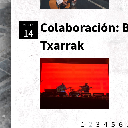
Colaboración: B
2019-07
14
Txarrak
1
2
3
4
5
6