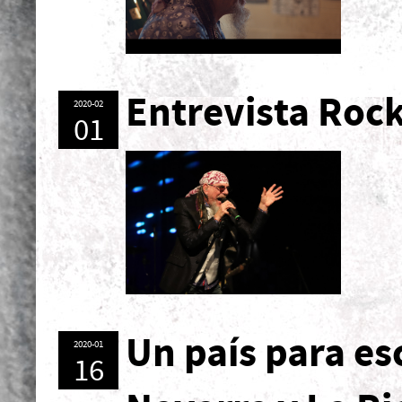
Entrevista Roc
2020-02
01
Un país para es
2020-01
16