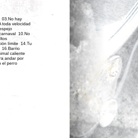
r 03.No hay
A toda velocidad
 espejo
 carnaval 10.No
ltos
ción límite 14.Tu
 16.Barrio
imal caliente
ra andar por
 el perro