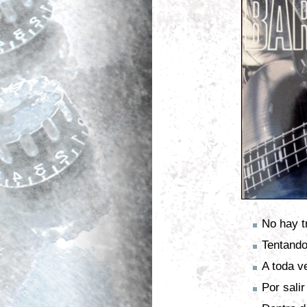
No hay t
Tentando
A toda v
Por salir