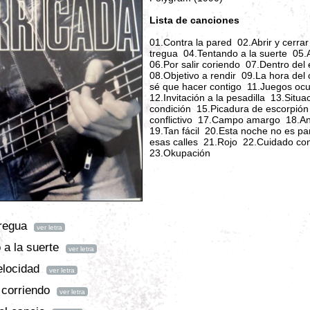
Lista de canciones
01.Contra la pared 02.Abrir y cerra
tregua 04.Tentando a la suerte 05.
06.Por salir coriendo 07.Dentro del
08.Objetivo a rendir 09.La hora del
sé que hacer contigo 11.Juegos ocu
12.Invitación a la pesadilla 13.Situa
condición 15.Picadura de escorpión
conflictivo 17.Campo amargo 18.An
19.Tan fácil 20.Esta noche no es pa
esas calles 21.Rojo 22.Cuidado con
23.Okupación
regua
ver letra
 a la suerte
ver letra
elocidad
ver letra
 corriendo
ver letra