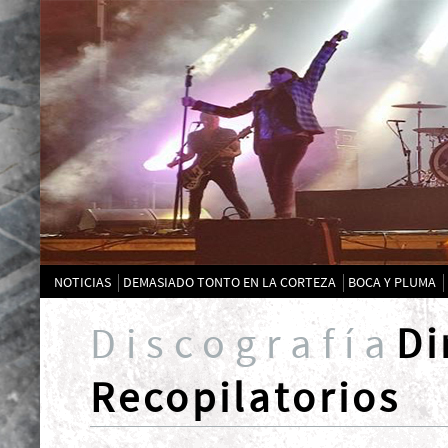
NOTICIAS
DEMASIADO TONTO EN LA CORTEZA
BOCA Y PLUMA
Discografía
Di
Recopilatorios