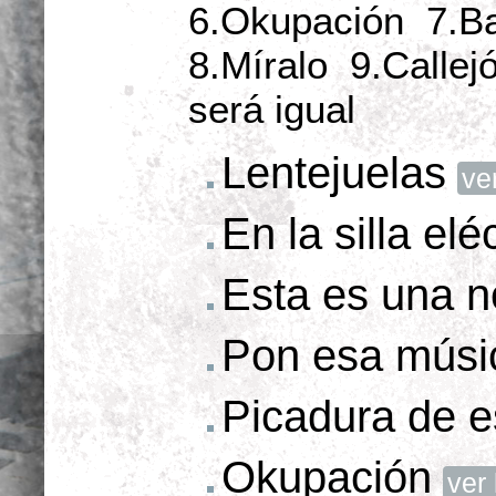
6.Okupación 7.Bar
8.Míralo 9.Callej
será igual
Lentejuelas
ver
En la silla elé
Esta es una n
Pon esa músi
Picadura de e
Okupación
ver 